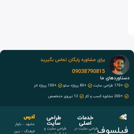
برای مشاوره رایگان تماس بگیرید
09038790815
دستاوردهای ما
+170 طراحی سایت
+80 پروژه سئو
+100 پروژه ادز
+200 مشاوره کسب و کار
12 نیروی متخصص
خدمات
طراحی
آدرس
اصلی
سایت
مشهد – بلوار
فیلسوف
طراحی سایت در
طراحی سایت و
فرهنگ – بین
مشهد
اپلیکیشن در