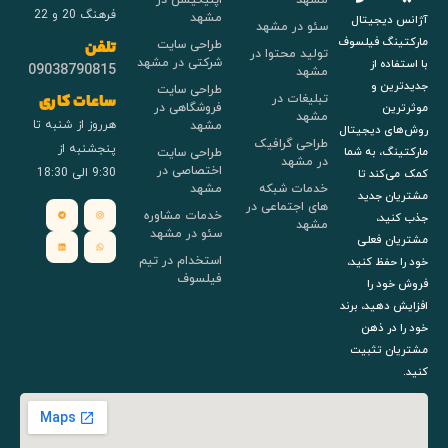
فرهنگ 20 و 22
مشهد
آژانس دیجیتال
سئو در مشهد
مارکتینگ فیلسوف
طراحی سایت
تلفن
تولید محتوا در
شرکتی در مشهد
با استفاده از
09038790815
مشهد
جدیدترین و
طراحی سایت
تبلیغات در
ساعات کاری
فروشگاهی در
موثرترین
مشهد
هرروز از شنبه تا
مشهد
روش‌های دیجیتال
طراحی گرافیک
پنجشنبه از
طراحی سایت
مارکتینگ، به شما
در مشهد
اختصاصی در
9:30 الی 18:30
کمک می‌کند تا
خدمات شبکه
مشهد
مشتریان جدید
های اجتماعی در
خدمات مشاوره
جذب کنید،
مشهد
سئو در مشهد
مشتریان فعلی
استخدام در تیم
خود را حفظ کنید،
فیلسوف
فروش خود را
افزایش دهید، برند
خود را در ذهن
مشتریان تثبیت
کنید.