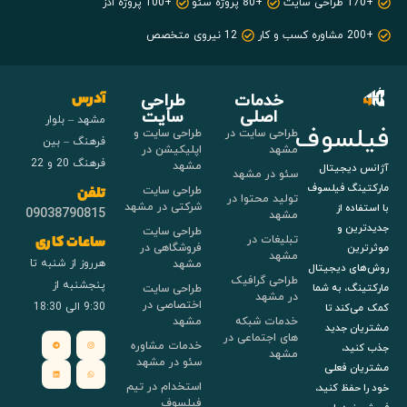
+170 طراحی سایت
+80 پروژه سئو
+100 پروژه ادز
+200 مشاوره کسب و کار
12 نیروی متخصص
خدمات
طراحی
آدرس
اصلی
سایت
مشهد – بلوار
فیلسوف
طراحی سایت در
طراحی سایت و
فرهنگ – بین
مشهد
اپلیکیشن در
فرهنگ 20 و 22
مشهد
آژانس دیجیتال
سئو در مشهد
مارکتینگ فیلسوف
طراحی سایت
تلفن
تولید محتوا در
شرکتی در مشهد
با استفاده از
09038790815
مشهد
جدیدترین و
طراحی سایت
تبلیغات در
ساعات کاری
فروشگاهی در
موثرترین
مشهد
هرروز از شنبه تا
مشهد
روش‌های دیجیتال
طراحی گرافیک
پنجشنبه از
طراحی سایت
مارکتینگ، به شما
در مشهد
اختصاصی در
9:30 الی 18:30
کمک می‌کند تا
خدمات شبکه
مشهد
مشتریان جدید
های اجتماعی در
خدمات مشاوره
جذب کنید،
مشهد
سئو در مشهد
مشتریان فعلی
استخدام در تیم
خود را حفظ کنید،
فیلسوف