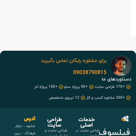
برای مشاوره رایگان تماس بگیرید
09038790815
دستاوردهای ما
+170 طراحی سایت
+80 پروژه سئو
+100 پروژه ادز
+200 مشاوره کسب و کار
12 نیروی متخصص
خدمات
طراحی
آدرس
اصلی
سایت
مشهد – بلوار
فیلسوف
طراحی سایت در
طراحی سایت و
فرهنگ – بین
مشهد
اپلیکیشن در