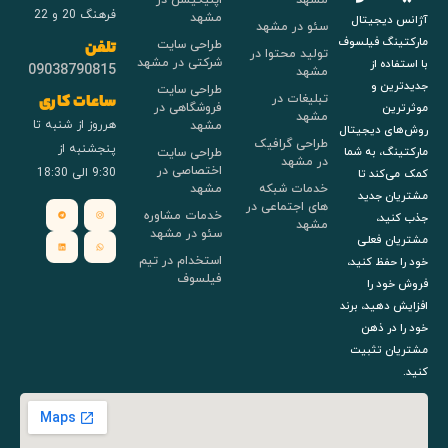
فرهنگ 20 و 22
مشهد
آژانس دیجیتال
سئو در مشهد
مارکتینگ فیلسوف
طراحی سایت
تلفن
تولید محتوا در
شرکتی در مشهد
با استفاده از
09038790815
مشهد
جدیدترین و
طراحی سایت
تبلیغات در
ساعات کاری
فروشگاهی در
موثرترین
مشهد
هرروز از شنبه تا
مشهد
روش‌های دیجیتال
طراحی گرافیک
پنجشنبه از
طراحی سایت
مارکتینگ، به شما
در مشهد
اختصاصی در
9:30 الی 18:30
کمک می‌کند تا
خدمات شبکه
مشهد
مشتریان جدید
های اجتماعی در
خدمات مشاوره
جذب کنید،
مشهد
سئو در مشهد
مشتریان فعلی
استخدام در تیم
خود را حفظ کنید،
فیلسوف
فروش خود را
افزایش دهید، برند
خود را در ذهن
مشتریان تثبیت
کنید.