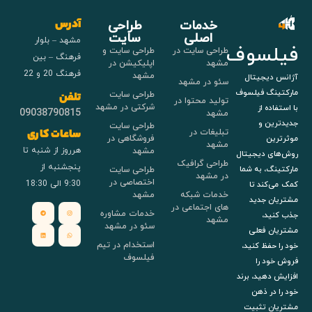
خدمات
طراحی
آدرس
اصلی
سایت
مشهد – بلوار
فیلسوف
طراحی سایت در
طراحی سایت و
فرهنگ – بین
مشهد
اپلیکیشن در
فرهنگ 20 و 22
مشهد
آژانس دیجیتال
سئو در مشهد
مارکتینگ فیلسوف
طراحی سایت
تلفن
تولید محتوا در
شرکتی در مشهد
با استفاده از
09038790815
مشهد
جدیدترین و
طراحی سایت
تبلیغات در
ساعات کاری
فروشگاهی در
موثرترین
مشهد
هرروز از شنبه تا
مشهد
روش‌های دیجیتال
طراحی گرافیک
پنجشنبه از
طراحی سایت
مارکتینگ، به شما
در مشهد
اختصاصی در
9:30 الی 18:30
کمک می‌کند تا
خدمات شبکه
مشهد
مشتریان جدید
های اجتماعی در
خدمات مشاوره
جذب کنید،
مشهد
سئو در مشهد
مشتریان فعلی
استخدام در تیم
خود را حفظ کنید،
فیلسوف
فروش خود را
افزایش دهید، برند
خود را در ذهن
مشتریان تثبیت