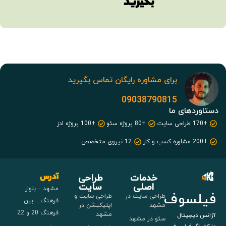
بگیرید
برای مشاوره رایگان تماس بگیرید
09038790815
دستاوردهای ما
+170 طراحی سایت
+80 پروژه سئو
+100 پروژه ادز
+200 مشاوره کسب و کار
12 نیروی متخصص
خدمات
طراحی
آدرس
اصلی
سایت
مشهد – بلوار
فیلسوف
طراحی سایت در
طراحی سایت و
فرهنگ – بین
مشهد
اپلیکیشن در
فرهنگ 20 و 22
مشهد
آژانس دیجیتال
سئو در مشهد