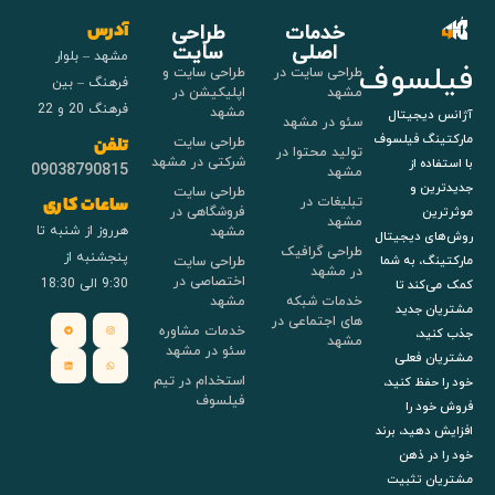
خدمات
طراحی
آدرس
اصلی
سایت
مشهد – بلوار
فیلسوف
طراحی سایت در
طراحی سایت و
فرهنگ – بین
مشهد
اپلیکیشن در
فرهنگ 20 و 22
مشهد
آژانس دیجیتال
سئو در مشهد
مارکتینگ فیلسوف
طراحی سایت
تلفن
تولید محتوا در
شرکتی در مشهد
با استفاده از
09038790815
مشهد
جدیدترین و
طراحی سایت
تبلیغات در
ساعات کاری
فروشگاهی در
موثرترین
مشهد
هرروز از شنبه تا
مشهد
روش‌های دیجیتال
طراحی گرافیک
پنجشنبه از
طراحی سایت
مارکتینگ، به شما
در مشهد
اختصاصی در
9:30 الی 18:30
کمک می‌کند تا
خدمات شبکه
مشهد
مشتریان جدید
های اجتماعی در
خدمات مشاوره
جذب کنید،
مشهد
سئو در مشهد
مشتریان فعلی
استخدام در تیم
خود را حفظ کنید،
فیلسوف
فروش خود را
افزایش دهید، برند
خود را در ذهن
مشتریان تثبیت