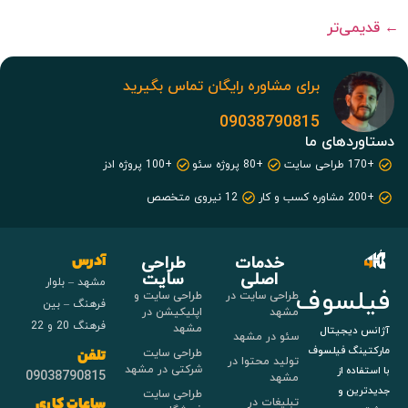
←
قدیمی‌تر
برای مشاوره رایگان تماس بگیرید
09038790815
دستاوردهای ما
+170 طراحی سایت
+80 پروژه سئو
+100 پروژه ادز
+200 مشاوره کسب و کار
12 نیروی متخصص
خدمات
طراحی
آدرس
اصلی
سایت
مشهد – بلوار
فیلسوف
طراحی سایت در
طراحی سایت و
فرهنگ – بین
مشهد
اپلیکیشن در
فرهنگ 20 و 22
مشهد
آژانس دیجیتال
سئو در مشهد
مارکتینگ فیلسوف
طراحی سایت
تلفن
تولید محتوا در
شرکتی در مشهد
با استفاده از
09038790815
مشهد
جدیدترین و
طراحی سایت
تبلیغات در
ساعات کاری