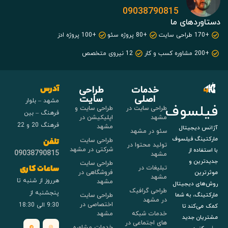
09038790815
دستاوردهای ما
+170 طراحی سایت
+80 پروژه سئو
+100 پروژه ادز
+200 مشاوره کسب و کار
12 نیروی متخصص
خدمات
طراحی
آدرس
اصلی
سایت
مشهد – بلوار
فیلسوف
طراحی سایت در
طراحی سایت و
فرهنگ – بین
مشهد
اپلیکیشن در
فرهنگ 20 و 22
مشهد
آژانس دیجیتال
سئو در مشهد
مارکتینگ فیلسوف
طراحی سایت
تلفن
تولید محتوا در
شرکتی در مشهد
با استفاده از
09038790815
مشهد
جدیدترین و
طراحی سایت
تبلیغات در
ساعات کاری
فروشگاهی در
موثرترین
مشهد
هرروز از شنبه تا
مشهد
روش‌های دیجیتال
طراحی گرافیک
پنجشنبه از
طراحی سایت
مارکتینگ، به شما
در مشهد
اختصاصی در
9:30 الی 18:30
کمک می‌کند تا
خدمات شبکه
مشهد
مشتریان جدید
های اجتماعی در
خدمات مشاوره