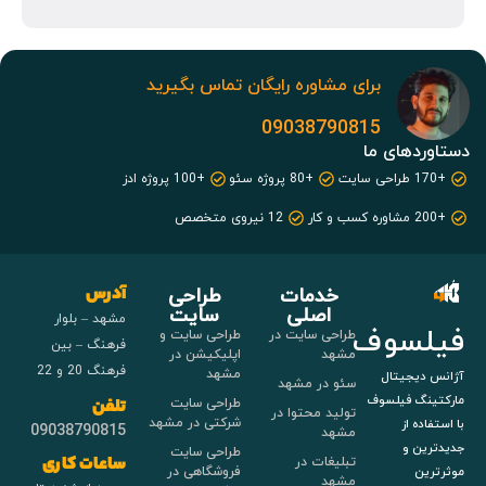
برای مشاوره رایگان تماس بگیرید
09038790815
دستاوردهای ما
+170 طراحی سایت
+80 پروژه سئو
+100 پروژه ادز
+200 مشاوره کسب و کار
12 نیروی متخصص
خدمات
طراحی
آدرس
اصلی
سایت
مشهد – بلوار
فیلسوف
طراحی سایت در
طراحی سایت و
فرهنگ – بین
مشهد
اپلیکیشن در
فرهنگ 20 و 22
مشهد
آژانس دیجیتال
سئو در مشهد
مارکتینگ فیلسوف
طراحی سایت
تلفن
تولید محتوا در
شرکتی در مشهد
با استفاده از
09038790815
مشهد
جدیدترین و
طراحی سایت
تبلیغات در
ساعات کاری
فروشگاهی در
موثرترین
مشهد