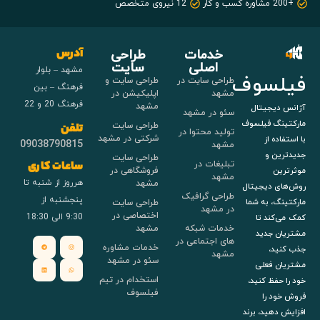
+200 مشاوره کسب و کار
12 نیروی متخصص
خدمات
طراحی
آدرس
اصلی
سایت
مشهد – بلوار
فیلسوف
طراحی سایت در
طراحی سایت و
فرهنگ – بین
مشهد
اپلیکیشن در
فرهنگ 20 و 22
مشهد
آژانس دیجیتال
سئو در مشهد
مارکتینگ فیلسوف
طراحی سایت
تلفن
تولید محتوا در
شرکتی در مشهد
با استفاده از
09038790815
مشهد
جدیدترین و
طراحی سایت
تبلیغات در
ساعات کاری
فروشگاهی در
موثرترین
مشهد
هرروز از شنبه تا
مشهد
روش‌های دیجیتال
طراحی گرافیک
پنجشنبه از
طراحی سایت
مارکتینگ، به شما
در مشهد
اختصاصی در
9:30 الی 18:30
کمک می‌کند تا
خدمات شبکه
مشهد
مشتریان جدید
های اجتماعی در
خدمات مشاوره
جذب کنید،
مشهد
سئو در مشهد
مشتریان فعلی
استخدام در تیم
خود را حفظ کنید،
فیلسوف
فروش خود را
افزایش دهید، برند