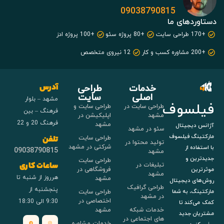
09038790815
دستاوردهای ما
+170 طراحی سایت
+80 پروژه سئو
+100 پروژه ادز
+200 مشاوره کسب و کار
12 نیروی متخصص
خدمات
طراحی
آدرس
اصلی
سایت
مشهد – بلوار
فیلسوف
طراحی سایت در
طراحی سایت و
فرهنگ – بین
مشهد
اپلیکیشن در
فرهنگ 20 و 22
مشهد
آژانس دیجیتال
سئو در مشهد
مارکتینگ فیلسوف
طراحی سایت
تلفن
تولید محتوا در
شرکتی در مشهد
با استفاده از
09038790815
مشهد
جدیدترین و
طراحی سایت
تبلیغات در
ساعات کاری
فروشگاهی در
موثرترین
مشهد
هرروز از شنبه تا
مشهد
روش‌های دیجیتال
طراحی گرافیک
پنجشنبه از
طراحی سایت
مارکتینگ، به شما
در مشهد
اختصاصی در
9:30 الی 18:30
کمک می‌کند تا
خدمات شبکه
مشهد
مشتریان جدید
های اجتماعی در
خدمات مشاوره