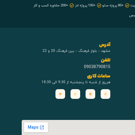
+80 پروژه سئو
+100 پروژه ادز
+200 مشاوره کسب و کار
آدرس
مشهد – بلوار فرهنگ – بین فرهنگ 20 و 22
تلفن
09038790815
ساعات کاری
هرروز از شنبه تا پنجشنبه از 9:30 الی 18:30