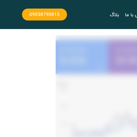
با ما
بلاگ
09038790815