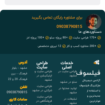
برای مشاوره رایگان تماس بگیرید
09038790815
دستاوردهای ما
+170 طراحی سایت
+80 پروژه سئو
+100 پروژه ادز
+200 مشاوره کسب و کار
12 نیروی متخصص
خدمات
طراحی
آدرس
اصلی
سایت
مشهد – بلوار
فیلسوف
طراحی سایت در
طراحی سایت و
فرهنگ – بین
مشهد
اپلیکیشن در
فرهنگ 20 و 22
مشهد
آژانس دیجیتال
سئو در مشهد
مارکتینگ فیلسوف
طراحی سایت
تلفن
تولید محتوا در
شرکتی در مشهد
با استفاده از
09038790815
مشهد
جدیدترین و
طراحی سایت
تبلیغات در
ساعات کاری
فروشگاهی در
موثرترین
مشهد
هرروز از شنبه تا