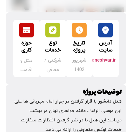
آدرس
تاریخ
نوع
حوزه
سایت
پروژه
خدمات
کاری
hoteldaneshvar.ir
شهریور
شرکتی /
هتل و
1402
معرفی
اقامت
توضیحات پروژه
هتل دانشور
با قرار گرفتن در جوار امام مهربانی ها علی
ابن موسی الرضا ، مانند جواهری نهان در بهشت
میباشد.این هتل با در نظر گرفتن انتظارات متفاوت،
خدمات لوکس متفاوتی را ارائه می دهد.