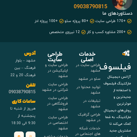
09038790815
دستاوردهای ما
+170 طراحی سایت
+80 پروژه سئو
+100 پروژه ادز
+200 مشاوره کسب و کار
12 نیروی متخصص
خدمات
طراحی
آدرس
اصلی
سایت
مشهد – بلوار
فیلسوف
طراحی سایت در
طراحی سایت و
فرهنگ – بین
مشهد
اپلیکیشن در
فرهنگ 20 و 22
مشهد
آژانس دیجیتال
سئو در مشهد
مارکتینگ فیلسوف
طراحی سایت
تلفن
تولید محتوا در
شرکتی در مشهد
با استفاده از
09038790815
مشهد
جدیدترین و
طراحی سایت
تبلیغات در
ساعات کاری
فروشگاهی در
موثرترین
مشهد
هرروز از شنبه تا
مشهد
روش‌های دیجیتال
طراحی گرافیک
پنجشنبه از
طراحی سایت
مارکتینگ، به شما
در مشهد
اختصاصی در
9:30 الی 18:30
کمک می‌کند تا
خدمات شبکه
مشهد
مشتریان جدید
های اجتماعی در
خدمات مشاوره