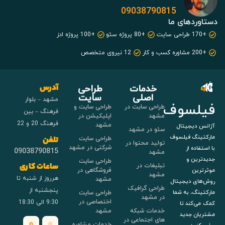
09038790815
دستاوردهای ما
+170 طراحی سایت
+80 پروژه سئو
+100 پروژه ادز
+200 مشاوره کسب و کار
12 نیروی متخصص
خدمات
طراحی
آدرس
اصلی
سایت
مشهد – بلوار
فیلسوف
طراحی سایت در
طراحی سایت و
فرهنگ – بین
مشهد
اپلیکیشن در
فرهنگ 20 و 22
مشهد
آژانس دیجیتال
سئو در مشهد
مارکتینگ فیلسوف
طراحی سایت
تلفن
تولید محتوا در
شرکتی در مشهد
با استفاده از
09038790815
مشهد
جدیدترین و
طراحی سایت
تبلیغات در
ساعات کاری
فروشگاهی در
موثرترین
مشهد
هرروز از شنبه تا
مشهد
روش‌های دیجیتال
طراحی گرافیک
پنجشنبه از
طراحی سایت
مارکتینگ، به شما
در مشهد
اختصاصی در
9:30 الی 18:30
کمک می‌کند تا
خدمات شبکه
مشهد
مشتریان جدید
های اجتماعی در
خدمات مشاوره