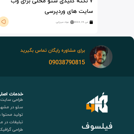
۷ نکته کلیدی سئو محلی برای وب
سایت های وردپرسی
می 19, 2024
جواد میرزایی
برای مشاوره رایگان تماس بگیرید
09038790815
خدمات اصل
طراحی سایت 
سئو در مشهد
تولید محتوا 
تبلیغات در م
فیلسوف
طراحی گرافیک