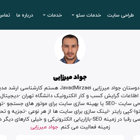
طراحی سایت
خدمات سئو
خدمات
درباره ما
تماس 
جواد میرزایی
سلام دوستان جواد میرزایی JavadMirzaei هستم کارشناسی ار
اطلاعات گرایش کسب و کار الکترونیک دانشگاه تهران -دیجیتال 
-طراحی سایت -SEO یا بهینه سازی سایت برای موتور های جستجو -ت
ا-کپی رایتر -لینک سازی برای سایت ها از هر نوعی -تجزیه و تح
تخصصی رقبا در زمینه SEO-بازاریابی الکترونیکی و خیلی کارهای دیگ
زمینه فعالیت می کنم.
جواد میرزایی