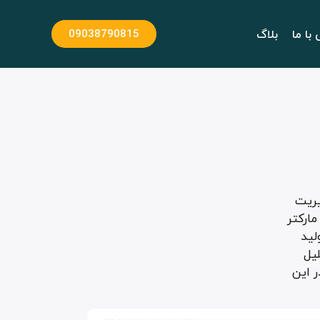
با ما
بلاگ
09038790815
شد مدیریت
مارکتر
ولید
لیل
ر در این