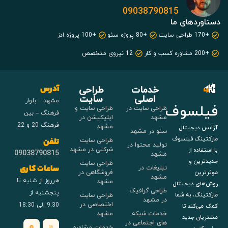
09038790815
دستاوردهای ما
+170 طراحی سایت
+80 پروژه سئو
+100 پروژه ادز
+200 مشاوره کسب و کار
12 نیروی متخصص
خدمات
طراحی
آدرس
اصلی
سایت
مشهد – بلوار
فیلسوف
طراحی سایت در
طراحی سایت و
فرهنگ – بین
مشهد
اپلیکیشن در
فرهنگ 20 و 22
مشهد
آژانس دیجیتال
سئو در مشهد
مارکتینگ فیلسوف
طراحی سایت
تلفن
تولید محتوا در
شرکتی در مشهد
با استفاده از
09038790815
مشهد
جدیدترین و
طراحی سایت
تبلیغات در
ساعات کاری
فروشگاهی در
موثرترین
مشهد
هرروز از شنبه تا
مشهد
روش‌های دیجیتال
طراحی گرافیک
پنجشنبه از
طراحی سایت
مارکتینگ، به شما
در مشهد
اختصاصی در
9:30 الی 18:30
کمک می‌کند تا
خدمات شبکه
مشهد
مشتریان جدید
های اجتماعی در
خدمات مشاوره