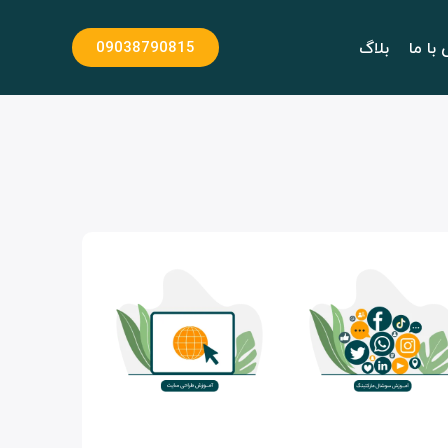
با ما
بلاگ
09038790815