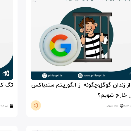
 از زندان گوگل:چگونه از الگوریتم سندباکس
تگ کنون
 خارج شویم؟
جواد میرزایی
می 1, 2024