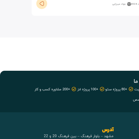
جواد میرزایی
ما
+80 پروژه سئو
+100 پروژه ادز
+200 مشاوره کسب و کار
آدرس
مشهد – بلوار فرهنگ – بین فرهنگ 20 و 22