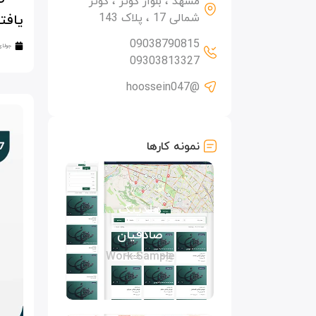
مشهد ، بلوار کوثر ، کوثر
شمالی 17 ، پلاک 143
یافت
09038790815
جولای 8, 4
09303813327
@hoossein047
نمونه کارها
هلدینگ
صادقیان
Work Sample