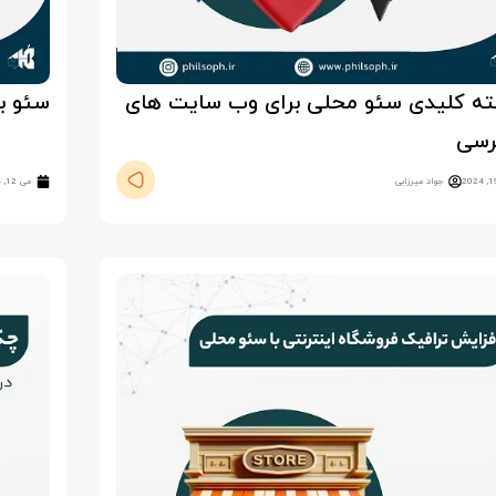
کته کلیدی سئو محلی برای وب سایت های
سئو ب
رسی
جواد میرزایی
می 12, 2024