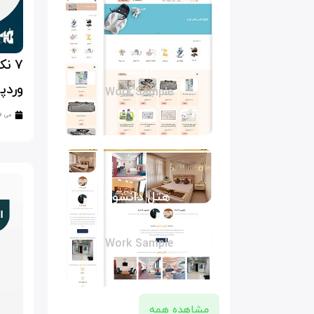
فروشگاه
۷ ن
آیتک
وردپ
Work Sample
می 19, 2024
هتل دانشور
مشهد
Work Sample
مشاهده همه