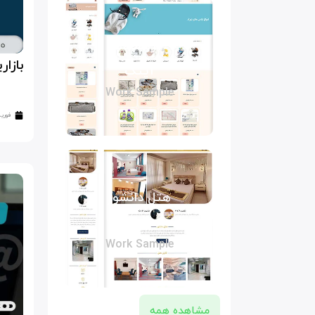
فروشگاه
بازاریابی 
آیتک
Work Sample
فوریه 29, 4
هتل دانشور
مشهد
Work Sample
مشاهده همه