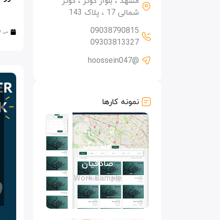
مشهد ، بلوار کوثر ، کوثر
شمالی 17 ، پلاک 143
09038790815
می 27, 2024
09303813327
@hoossein047
نمونه کارها
هلدینگ
صادقیان
Work Sample