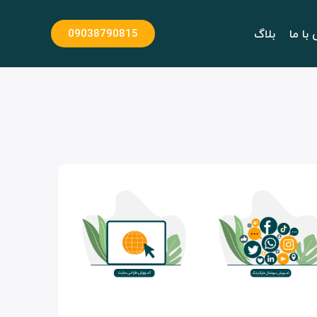
با ما
بلاگ
09038790815