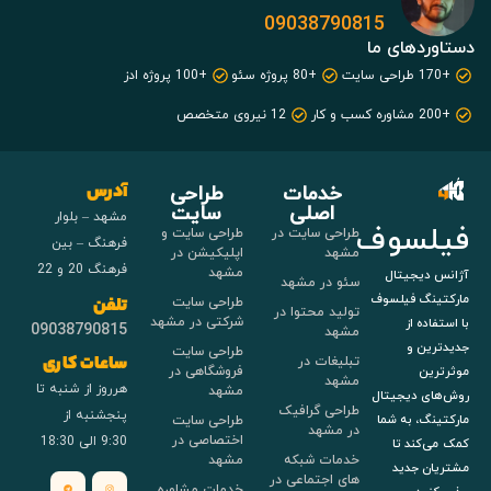
09038790815
دستاوردهای ما
+170 طراحی سایت
+80 پروژه سئو
+100 پروژه ادز
+200 مشاوره کسب و کار
12 نیروی متخصص
خدمات
طراحی
آدرس
اصلی
سایت
مشهد – بلوار
فیلسوف
طراحی سایت در
طراحی سایت و
فرهنگ – بین
مشهد
اپلیکیشن در
فرهنگ 20 و 22
مشهد
آژانس دیجیتال
سئو در مشهد
مارکتینگ فیلسوف
طراحی سایت
تلفن
تولید محتوا در
شرکتی در مشهد
با استفاده از
09038790815
مشهد
جدیدترین و
طراحی سایت
تبلیغات در
ساعات کاری
فروشگاهی در
موثرترین
مشهد
هرروز از شنبه تا
مشهد
روش‌های دیجیتال
طراحی گرافیک
پنجشنبه از
طراحی سایت
مارکتینگ، به شما
در مشهد
اختصاصی در
9:30 الی 18:30
کمک می‌کند تا
خدمات شبکه
مشهد
مشتریان جدید
های اجتماعی در
خدمات مشاوره