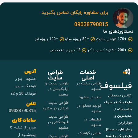
برای مشاوره رایگان تماس بگیرید
09038790815
دستاوردهای ما
+170 طراحی سایت
+80 پروژه سئو
+100 پروژه ادز
+200 مشاوره کسب و کار
12 نیروی متخصص
خدمات
طراحی
آدرس
اصلی
سایت
مشهد – بلوار
فیلسوف
طراحی سایت در
طراحی سایت و
فرهنگ – بین
مشهد
اپلیکیشن در
فرهنگ 20 و 22
مشهد
آژانس دیجیتال
سئو در مشهد
مارکتینگ فیلسوف
طراحی سایت
تلفن
تولید محتوا در
شرکتی در مشهد
با استفاده از
09038790815
مشهد
جدیدترین و
طراحی سایت
تبلیغات در
ساعات کاری
فروشگاهی در
موثرترین
مشهد
هرروز از شنبه تا
مشهد
روش‌های دیجیتال
طراحی گرافیک
پنجشنبه از
طراحی سایت
مارکتینگ، به شما