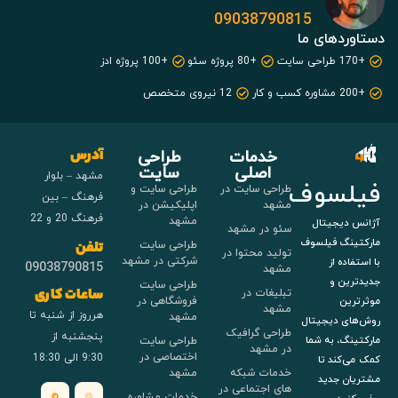
09038790815
دستاوردهای ما
+170 طراحی سایت
+80 پروژه سئو
+100 پروژه ادز
+200 مشاوره کسب و کار
12 نیروی متخصص
خدمات
طراحی
آدرس
اصلی
سایت
مشهد – بلوار
فیلسوف
طراحی سایت در
طراحی سایت و
فرهنگ – بین
مشهد
اپلیکیشن در
فرهنگ 20 و 22
مشهد
آژانس دیجیتال
سئو در مشهد
مارکتینگ فیلسوف
طراحی سایت
تلفن
تولید محتوا در
شرکتی در مشهد
با استفاده از
09038790815
مشهد
جدیدترین و
طراحی سایت
تبلیغات در
ساعات کاری
فروشگاهی در
موثرترین
مشهد
هرروز از شنبه تا
مشهد
روش‌های دیجیتال
طراحی گرافیک
پنجشنبه از
طراحی سایت
مارکتینگ، به شما
در مشهد
اختصاصی در
9:30 الی 18:30
کمک می‌کند تا
خدمات شبکه
مشهد
مشتریان جدید
های اجتماعی در
خدمات مشاوره