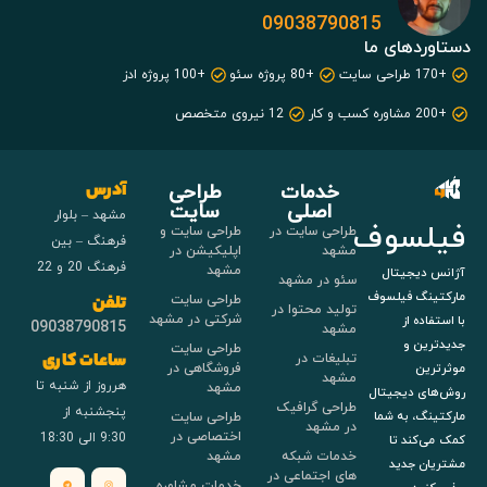
09038790815
دستاوردهای ما
+170 طراحی سایت
+80 پروژه سئو
+100 پروژه ادز
+200 مشاوره کسب و کار
12 نیروی متخصص
خدمات
طراحی
آدرس
اصلی
سایت
مشهد – بلوار
فیلسوف
طراحی سایت در
طراحی سایت و
فرهنگ – بین
مشهد
اپلیکیشن در
فرهنگ 20 و 22
مشهد
آژانس دیجیتال
سئو در مشهد
مارکتینگ فیلسوف
طراحی سایت
تلفن
تولید محتوا در
شرکتی در مشهد
با استفاده از
09038790815
مشهد
جدیدترین و
طراحی سایت
تبلیغات در
ساعات کاری
فروشگاهی در
موثرترین
مشهد
هرروز از شنبه تا
مشهد
روش‌های دیجیتال
طراحی گرافیک
پنجشنبه از
طراحی سایت
مارکتینگ، به شما
در مشهد
اختصاصی در
9:30 الی 18:30
کمک می‌کند تا
خدمات شبکه
مشهد
مشتریان جدید
های اجتماعی در
خدمات مشاوره