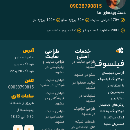
09038790815
دستاوردهای ما
+170 طراحی سایت
+80 پروژه سئو
+100 پروژه ادز
+200 مشاوره کسب و کار
12 نیروی متخصص
خدمات
طراحی
آدرس
اصلی
سایت
مشهد – بلوار
فیلسوف
طراحی سایت در
طراحی سایت و
فرهنگ – بین
مشهد
اپلیکیشن در
فرهنگ 20 و 22
مشهد
آژانس دیجیتال
سئو در مشهد
مارکتینگ فیلسوف
طراحی سایت
تلفن
تولید محتوا در
شرکتی در مشهد
با استفاده از
09038790815
مشهد
جدیدترین و
طراحی سایت
تبلیغات در
ساعات کاری
فروشگاهی در
موثرترین
مشهد
هرروز از شنبه تا
مشهد
روش‌های دیجیتال
طراحی گرافیک
پنجشنبه از
طراحی سایت
مارکتینگ، به شما
در مشهد
اختصاصی در
9:30 الی 18:30
کمک می‌کند تا
خدمات شبکه
مشهد
مشتریان جدید
های اجتماعی در
خدمات مشاوره