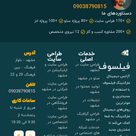
09038790815
دستاوردهای ما
+170 طراحی سایت
+80 پروژه سئو
+100 پروژه ادز
+200 مشاوره کسب و کار
12 نیروی متخصص
خدمات
طراحی
آدرس
اصلی
سایت
مشهد – بلوار
فیلسوف
طراحی سایت در
طراحی سایت و
فرهنگ – بین
مشهد
اپلیکیشن در
فرهنگ 20 و 22
مشهد
آژانس دیجیتال
سئو در مشهد
مارکتینگ فیلسوف
طراحی سایت
تلفن
تولید محتوا در
شرکتی در مشهد
با استفاده از
09038790815
مشهد
جدیدترین و
طراحی سایت
تبلیغات در
ساعات کاری
فروشگاهی در
موثرترین
مشهد
هرروز از شنبه تا
مشهد
روش‌های دیجیتال
طراحی گرافیک
پنجشنبه از
طراحی سایت
مارکتینگ، به شما
در مشهد
اختصاصی در
9:30 الی 18:30
کمک می‌کند تا
خدمات شبکه
مشهد
مشتریان جدید
های اجتماعی در
خدمات مشاوره