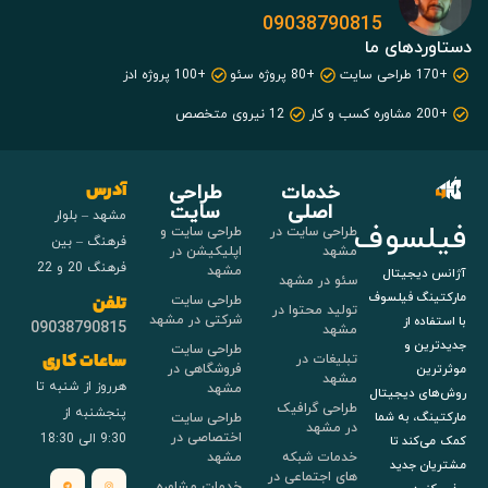
09038790815
دستاوردهای ما
+170 طراحی سایت
+80 پروژه سئو
+100 پروژه ادز
+200 مشاوره کسب و کار
12 نیروی متخصص
خدمات
طراحی
آدرس
اصلی
سایت
مشهد – بلوار
فیلسوف
طراحی سایت در
طراحی سایت و
فرهنگ – بین
مشهد
اپلیکیشن در
فرهنگ 20 و 22
مشهد
آژانس دیجیتال
سئو در مشهد
مارکتینگ فیلسوف
طراحی سایت
تلفن
تولید محتوا در
شرکتی در مشهد
با استفاده از
09038790815
مشهد
جدیدترین و
طراحی سایت
تبلیغات در
ساعات کاری
فروشگاهی در
موثرترین
مشهد
هرروز از شنبه تا
مشهد
روش‌های دیجیتال
طراحی گرافیک
پنجشنبه از
طراحی سایت
مارکتینگ، به شما
در مشهد
اختصاصی در
9:30 الی 18:30
کمک می‌کند تا
خدمات شبکه
مشهد
مشتریان جدید
های اجتماعی در
خدمات مشاوره