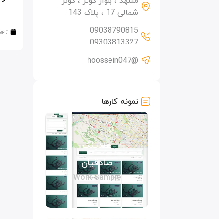
مشهد ، بلوار کوثر ، کوثر
شمالی 17 ، پلاک 143
09038790815
ژانویه 6, 
09303813327
@hoossein047
نمونه کارها
هلدینگ
صادقیان
Work Sample