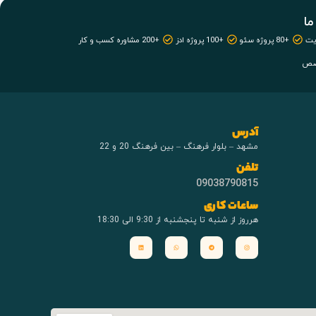
ما
+80 پروژه سئو
+100 پروژه ادز
+200 مشاوره کسب و کار
آدرس
مشهد – بلوار فرهنگ – بین فرهنگ 20 و 22
تلفن
09038790815
ساعات کاری
هرروز از شنبه تا پنجشنبه از 9:30 الی 18:30