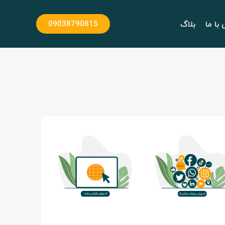
با ما
بلاگ
09038790815