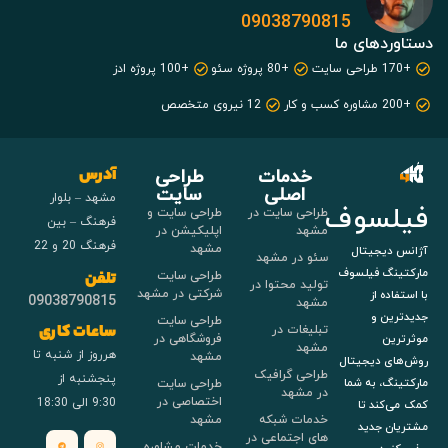
09038790815
دستاوردهای ما
+170 طراحی سایت
+80 پروژه سئو
+100 پروژه ادز
+200 مشاوره کسب و کار
12 نیروی متخصص
خدمات
طراحی
آدرس
اصلی
سایت
مشهد – بلوار
فیلسوف
طراحی سایت در
طراحی سایت و
فرهنگ – بین
مشهد
اپلیکیشن در
فرهنگ 20 و 22
مشهد
آژانس دیجیتال
سئو در مشهد
مارکتینگ فیلسوف
طراحی سایت
تلفن
تولید محتوا در
شرکتی در مشهد
با استفاده از
09038790815
مشهد
جدیدترین و
طراحی سایت
تبلیغات در
ساعات کاری
فروشگاهی در
موثرترین
مشهد
هرروز از شنبه تا
مشهد
روش‌های دیجیتال
طراحی گرافیک
پنجشنبه از
طراحی سایت
مارکتینگ، به شما
در مشهد
اختصاصی در
9:30 الی 18:30
کمک می‌کند تا
خدمات شبکه
مشهد
مشتریان جدید
های اجتماعی در
خدمات مشاوره