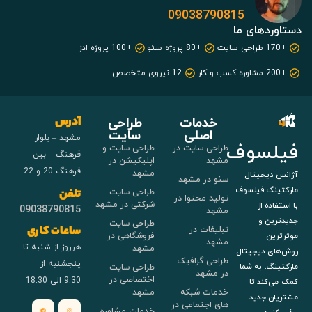
09038790815
دستاوردهای ما
+170 طراحی سایت
+80 پروژه سئو
+100 پروژه ادز
+200 مشاوره کسب و کار
12 نیروی متخصص
خدمات
طراحی
آدرس
اصلی
سایت
مشهد – بلوار
فیلسوف
طراحی سایت در
طراحی سایت و
فرهنگ – بین
مشهد
اپلیکیشن در
فرهنگ 20 و 22
مشهد
آژانس دیجیتال
سئو در مشهد
مارکتینگ فیلسوف
طراحی سایت
تلفن
تولید محتوا در
شرکتی در مشهد
با استفاده از
09038790815
مشهد
جدیدترین و
طراحی سایت
تبلیغات در
ساعات کاری
فروشگاهی در
موثرترین
مشهد
هرروز از شنبه تا
مشهد
روش‌های دیجیتال
طراحی گرافیک
پنجشنبه از
طراحی سایت
مارکتینگ، به شما
در مشهد
اختصاصی در
9:30 الی 18:30
کمک می‌کند تا
خدمات شبکه
مشهد
مشتریان جدید
های اجتماعی در
خدمات مشاوره