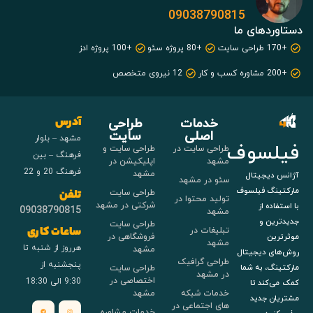
09038790815
دستاوردهای ما
+170 طراحی سایت
+80 پروژه سئو
+100 پروژه ادز
+200 مشاوره کسب و کار
12 نیروی متخصص
خدمات
طراحی
آدرس
اصلی
سایت
مشهد – بلوار
فیلسوف
طراحی سایت در
طراحی سایت و
فرهنگ – بین
مشهد
اپلیکیشن در
فرهنگ 20 و 22
مشهد
آژانس دیجیتال
سئو در مشهد
مارکتینگ فیلسوف
طراحی سایت
تلفن
تولید محتوا در
شرکتی در مشهد
با استفاده از
09038790815
مشهد
جدیدترین و
طراحی سایت
تبلیغات در
ساعات کاری
فروشگاهی در
موثرترین
مشهد
هرروز از شنبه تا
مشهد
روش‌های دیجیتال
طراحی گرافیک
پنجشنبه از
طراحی سایت
مارکتینگ، به شما
در مشهد
اختصاصی در
9:30 الی 18:30
کمک می‌کند تا
خدمات شبکه
مشهد
مشتریان جدید
های اجتماعی در
خدمات مشاوره