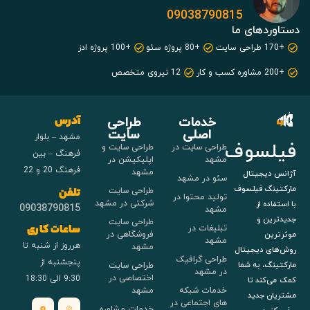
09038790815
دستاوردهای ما
+170 طراحی سایت
+80 پروژه سئو
+100 پروژه ادز
+200 مشاوره کسب و کار
12 نیروی متخصص
خدمات
طراحی
آدرس
اصلی
سایت
مشهد – بلوار
فیلسوف
طراحی سایت در
طراحی سایت و
فرهنگ – بین
مشهد
اپلیکیشن در
فرهنگ 20 و 22
مشهد
آژانس دیجیتال
سئو در مشهد
مارکتینگ فیلسوف
طراحی سایت
تلفن
تولید محتوا در
شرکتی در مشهد
با استفاده از
09038790815
مشهد
جدیدترین و
طراحی سایت
تبلیغات در
ساعات کاری
فروشگاهی در
موثرترین
مشهد
هرروز از شنبه تا
مشهد
روش‌های دیجیتال
طراحی گرافیک
پنجشنبه از
طراحی سایت
مارکتینگ، به شما
در مشهد
اختصاصی در
9:30 الی 18:30
کمک می‌کند تا
خدمات شبکه
مشهد
مشتریان جدید
های اجتماعی در
خدمات مشاوره