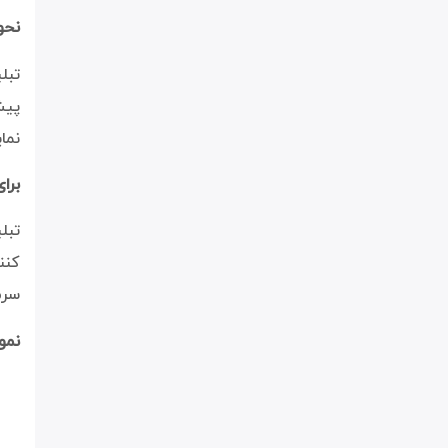
نحو
پیش
نما
برا
کنن
سرمایه (ROI) خود را ا
نمون