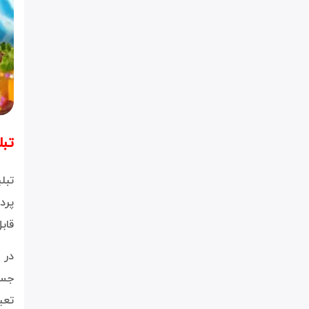
تبل
تبلیغ
پرد
قاب
جست
تعی