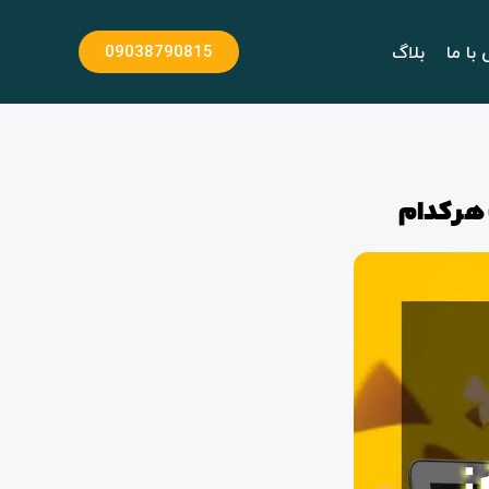
با ما
بلاگ
09038790815
ب هر کدام