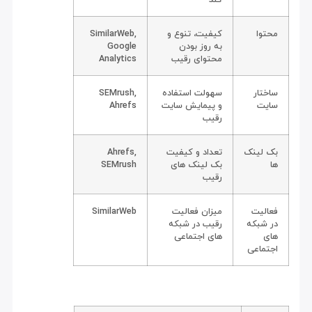
محتوا
کیفیت، تنوع و
SimilarWeb,
به روز بودن
Google
محتوای رقیب
Analytics
ساختار
سهولت استفاده
SEMrush,
سایت
و پیمایش سایت
Ahrefs
رقیب
بک لینک
تعداد و کیفیت
Ahrefs,
ها
بک لینک های
SEMrush
رقیب
فعالیت
میزان فعالیت
SimilarWeb
در شبکه
رقیب در شبکه
های
های اجتماعی
اجتماعی