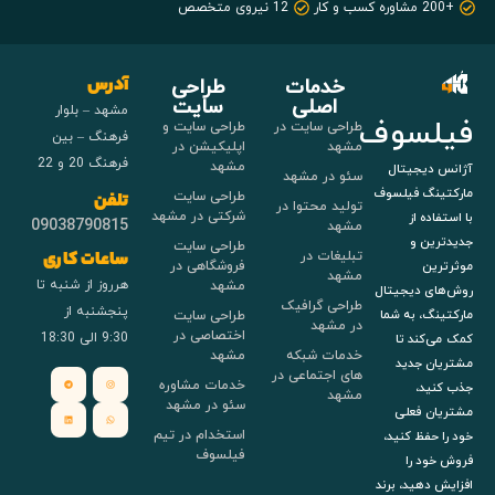
+200 مشاوره کسب و کار
12 نیروی متخصص
خدمات
طراحی
آدرس
اصلی
سایت
مشهد – بلوار
فیلسوف
طراحی سایت در
طراحی سایت و
فرهنگ – بین
مشهد
اپلیکیشن در
فرهنگ 20 و 22
مشهد
آژانس دیجیتال
سئو در مشهد
مارکتینگ فیلسوف
طراحی سایت
تلفن
تولید محتوا در
شرکتی در مشهد
با استفاده از
09038790815
مشهد
جدیدترین و
طراحی سایت
تبلیغات در
ساعات کاری
فروشگاهی در
موثرترین
مشهد
هرروز از شنبه تا
مشهد
روش‌های دیجیتال
طراحی گرافیک
پنجشنبه از
طراحی سایت
مارکتینگ، به شما
در مشهد
اختصاصی در
9:30 الی 18:30
کمک می‌کند تا
خدمات شبکه
مشهد
مشتریان جدید
های اجتماعی در
خدمات مشاوره
جذب کنید،
مشهد
سئو در مشهد
مشتریان فعلی
استخدام در تیم
خود را حفظ کنید،
فیلسوف
فروش خود را
افزایش دهید، برند