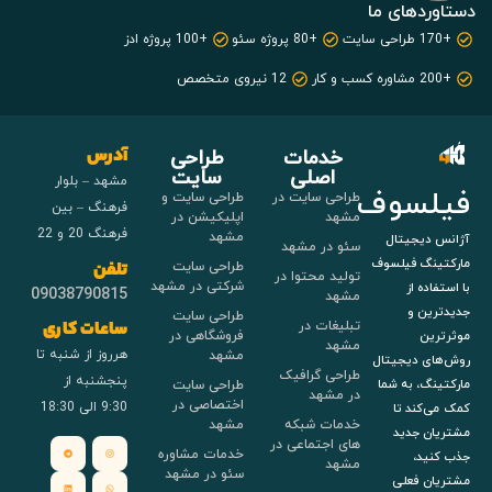
دستاوردهای ما
+170 طراحی سایت
+80 پروژه سئو
+100 پروژه ادز
+200 مشاوره کسب و کار
12 نیروی متخصص
خدمات
طراحی
آدرس
اصلی
سایت
مشهد – بلوار
فیلسوف
طراحی سایت در
طراحی سایت و
فرهنگ – بین
مشهد
اپلیکیشن در
فرهنگ 20 و 22
مشهد
آژانس دیجیتال
سئو در مشهد
مارکتینگ فیلسوف
طراحی سایت
تلفن
تولید محتوا در
شرکتی در مشهد
با استفاده از
09038790815
مشهد
جدیدترین و
طراحی سایت
تبلیغات در
ساعات کاری
فروشگاهی در
موثرترین
مشهد
هرروز از شنبه تا
مشهد
روش‌های دیجیتال
طراحی گرافیک
پنجشنبه از
طراحی سایت
مارکتینگ، به شما
در مشهد
اختصاصی در
9:30 الی 18:30
کمک می‌کند تا
خدمات شبکه
مشهد
مشتریان جدید
های اجتماعی در
خدمات مشاوره
جذب کنید،
مشهد
سئو در مشهد
مشتریان فعلی