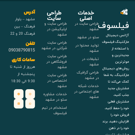
خدمات
طراحی
آدرس
اصلی
سایت
مشهد – بلوار
فیلسوف
طراحی سایت در
طراحی سایت و
فرهنگ – بین
مشهد
اپلیکیشن در
فرهنگ 20 و 22
مشهد
آژانس دیجیتال
سئو در مشهد
مارکتینگ فیلسوف
طراحی سایت
تلفن
تولید محتوا در
شرکتی در مشهد
با استفاده از
09038790815
مشهد
جدیدترین و
طراحی سایت
تبلیغات در
ساعات کاری
فروشگاهی در
موثرترین
مشهد
هرروز از شنبه تا
مشهد
روش‌های دیجیتال
طراحی گرافیک
پنجشنبه از
طراحی سایت
مارکتینگ، به شما
در مشهد
اختصاصی در
9:30 الی 18:30
کمک می‌کند تا
خدمات شبکه
مشهد
مشتریان جدید
های اجتماعی در
خدمات مشاوره
جذب کنید،
مشهد
سئو در مشهد
مشتریان فعلی
استخدام در تیم
خود را حفظ کنید،
فیلسوف
فروش خود را
افزایش دهید، برند
خود را در ذهن
مشتریان تثبیت