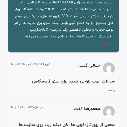
سلام دوستان جواد میرزایی JavadMirzaei هستم کارشناسی ارشد
مدیریت فناوری اطلاعات گرایش کسب و کار الکترونیک دانشگاه تهران
-دیجیتال مارکتر -طراحی سایت -SEO یا بهینه سازی سایت برای موتور
های جستجو -تولید محتوا-کپی رایتر -لینک سازی برای سایت ها از هر
نوعی -تجزیه و تحلیل تخصصی رقبا در زمینه SEO-بازاریابی
الکترونیکی و خیلی کارهای دیگر در این زمینه فعالیت می کنم.
جواد
میرزایی
فوریه 24, 2024 در 12:47 ب.ظ
جمالی
گفت:
سوالات خوب طراحی کردید برای سئو فروشگاهی
پاسخ
می 6, 2024 در 7:24 ق.ظ
محمدرضا
گفت:
بعضی از رپورتاژآگهی ها الان دیگه زیاد روی سایت ها