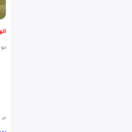
انو
دو 
در ای
ریدایرکت