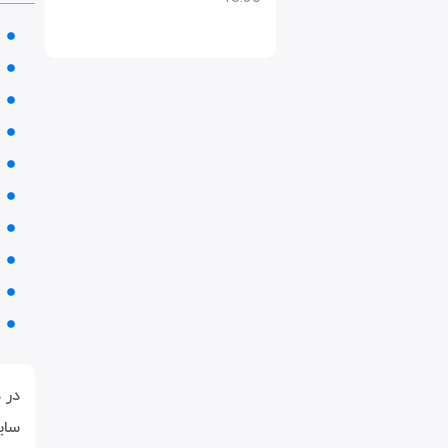
در 
سای