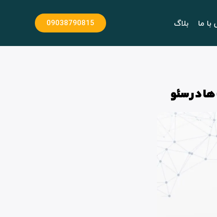
با ما
بلاگ
09038790815
ها در سئو