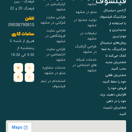
فیلسوف
فرهنگ – بین
مشهد
اپلیکیشن در
فرهنگ 20 و 22
مشهد
آژانس دیجیتال
سئو در مشهد
مارکتینگ فیلسوف
طراحی سایت
تلفن
تولید محتوا در
شرکتی در مشهد
با استفاده از
09038790815
مشهد
جدیدترین و
طراحی سایت
تبلیغات در
ساعات کاری
فروشگاهی در
موثرترین
مشهد
هرروز از شنبه تا
مشهد
روش‌های دیجیتال
طراحی گرافیک
پنجشنبه از
طراحی سایت
مارکتینگ، به شما
در مشهد
اختصاصی در
9:30 الی 18:30
کمک می‌کند تا
خدمات شبکه
مشهد
مشتریان جدید
های اجتماعی در
خدمات مشاوره
جذب کنید،
مشهد
سئو در مشهد
مشتریان فعلی
استخدام در تیم
خود را حفظ کنید،
فیلسوف
فروش خود را
افزایش دهید، برند
خود را در ذهن
مشتریان تثبیت
کنید.