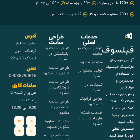
+170 طراحی سایت
+80 پروژه سئو
+100 پروژه ادز
+200 مشاوره کسب و کار
12 نیروی متخصص
خدمات
طراحی
آدرس
اصلی
سایت
مشهد – بلوار
فیلسوف
طراحی سایت در
طراحی سایت و
فرهنگ – بین
مشهد
اپلیکیشن در
فرهنگ 20 و 22
مشهد
آژانس دیجیتال
سئو در مشهد
مارکتینگ فیلسوف
طراحی سایت
تلفن
تولید محتوا در
شرکتی در مشهد
با استفاده از
09038790815
مشهد
جدیدترین و
طراحی سایت
تبلیغات در
ساعات کاری
فروشگاهی در
موثرترین
مشهد
هرروز از شنبه تا
مشهد
روش‌های دیجیتال
طراحی گرافیک
پنجشنبه از
طراحی سایت
مارکتینگ، به شما
در مشهد
اختصاصی در
9:30 الی 18:30
کمک می‌کند تا
خدمات شبکه
مشهد
مشتریان جدید
های اجتماعی در
خدمات مشاوره
جذب کنید،
مشهد
سئو در مشهد
مشتریان فعلی
استخدام در تیم
خود را حفظ کنید،