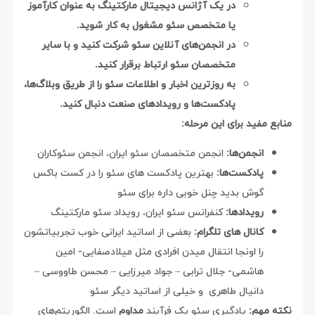
در یک آژانس دیجیتال مارکتینگ به عنوان کارآموز
یا متخصص سئو مشغول به کار شوید.
در انجمن‌های آنلاین سئو شرکت کنید و با سایر
متخصصان سئو ارتباط برقرار کنید.
به روزترین اخبار و اطلاعات سئو را از طریق وبلاگ‌ها،
پادکست‌ها و رویدادهای صنعت دنبال کنید.
مفید برای این مرحله:
انجمن‌ها:
انجمن متخصصان سئو ایران، انجمن سئوکاران
پادکست‌ها:
بهترین پادکست های سئو را در کست باکس
گوش بدید چنل خوبی داره برای سئو
رویدادها:
کنفرانس سئو ایران، رویداد سئو مارکتینگ
کانال های تلگرام:
بعضی از اساتید ایرانی خوب تجربیاتشون
را اونجا انتقال میدن افرادی مثل میلادصفایی- امین
هاشمی- جلال ترابی – جواد میرزایی – محسن طاووسی –
دانیال طاهری و خیلی از اساتید دیگر سئو
مهم:
یادگیری سئو یک فرآیند
مداوم
است. الگوریتم‌های