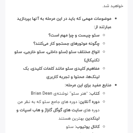
د شد.
موضوعات مهمی که باید در این مرحله به آنها بپردازید
عبارتند از:
سئو چیست و چرا مهم است؟
چگونه موتورهای جستجو کار می‌کنند؟
انواع مختلف سئو (سئو داخلی، سئو خارجی، سئو
تکنیکال)
مفاهیم کلیدی سئو مانند کلمات کلیدی، بک
لینک‌ها، محتوا و تجربه کاربری
منابع مفید برای این مرحله:
کتاب:
“هنر سئو” نوشته‌ی Brian Dean
دوره آنلاین:
دوره های جامع سئو که به نظر من
دوره های
سایت های گوگل گاراژ و هاب اسپات و
لینکدین
بهترین هستند
کانال یوتیوب:
سئو