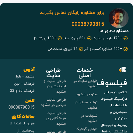
برای مشاوره رایگان تماس بگیرید
09038790815
های ما
+80 پروژه سئو
+100 پروژه ادز
12 نیروی متخصص
خدمات
طراحی
آدرس
اصلی
سایت
مشهد – بلوار
سوف
طراحی سایت در
طراحی سایت و
فرهنگ – بین
مشهد
اپلیکیشن در
فرهنگ 20 و 22
مشهد
جیتال
سئو در مشهد
 فیلسوف
طراحی سایت
تلفن
تولید محتوا در
شرکتی در مشهد
از
09038790815
مشهد
 و
طراحی سایت
تبلیغات در
ساعات کاری
فروشگاهی در
مشهد
هرروز از شنبه تا
مشهد
دیجیتال
طراحی گرافیک
پنجشنبه از
طراحی سایت
 به شما