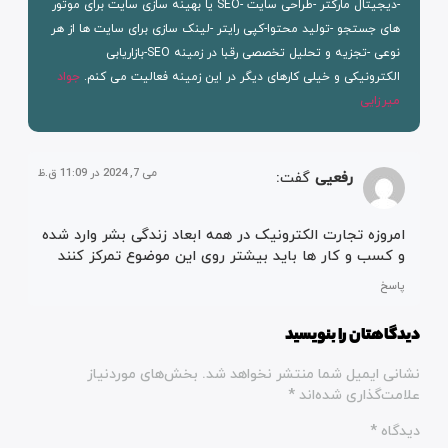
-دیجیتال مارکتر -طراحی سایت -SEO یا بهینه سازی سایت برای موتور
های جستجو -تولید محتوا-کپی رایتر -لینک سازی برای سایت ها از هر
نوعی -تجزیه و تحلیل تخصصی رقبا در زمینه SEO-بازاریابی
الکترونیکی و خیلی کارهای دیگر در این زمینه فعالیت می کنم.
جواد
میرزایی
می 7, 2024 در 11:09 ق.ظ
رفعیی
گفت:
امروزه تجارت الکترونیک در همه ابعاد زندگی بشر وارد شده
و کسب و کار ها باید بیشتر روی این موضوع تمرکز کنند
پاسخ
دیدگاهتان را بنویسید
نشانی ایمیل شما منتشر نخواهد شد.
بخش‌های موردنیاز
علامت‌گذاری شده‌اند
*
دیدگاه
*