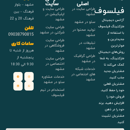
اصلی
سایت
مشهد – بلوار
فیلسوف
طراحی سایت در
طراحی سایت و
فرهنگ – بین
مشهد
اپلیکیشن در
فرهنگ 20 و 22
مشهد
آژانس دیجیتال
سئو در مشهد
مارکتینگ فیلسوف
طراحی سایت
تلفن
تولید محتوا در
شرکتی در مشهد
با استفاده از
09038790815
مشهد
جدیدترین و
طراحی سایت
تبلیغات در
ساعات کاری
فروشگاهی در
موثرترین
مشهد
هرروز از شنبه تا
مشهد
روش‌های دیجیتال
طراحی گرافیک
پنجشنبه از
طراحی سایت
مارکتینگ، به شما
در مشهد
اختصاصی در
9:30 الی 18:30
کمک می‌کند تا
خدمات شبکه
مشهد
مشتریان جدید
های اجتماعی در
خدمات مشاوره
جذب کنید،
مشهد
سئو در مشهد
مشتریان فعلی
استخدام در تیم
خود را حفظ کنید،
فیلسوف
فروش خود را
افزایش دهید، برند
خود را در ذهن
مشتریان تثبیت
کنید.