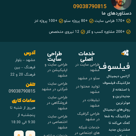
09038790815
دستاوردهای ما
+170 طراحی سایت
+80 پروژه سئو
+100 پروژه ادز
+200 مشاوره کسب و کار
12 نیروی متخصص
خدمات
طراحی
آدرس
اصلی
سایت
مشهد – بلوار
فیلسوف
طراحی سایت در
طراحی سایت و
فرهنگ – بین
مشهد
اپلیکیشن در
فرهنگ 20 و 22
مشهد
آژانس دیجیتال
سئو در مشهد
مارکتینگ فیلسوف
طراحی سایت
تلفن
تولید محتوا در
شرکتی در مشهد
با استفاده از
09038790815
مشهد
جدیدترین و
طراحی سایت
تبلیغات در
ساعات کاری
فروشگاهی در
موثرترین
مشهد
هرروز از شنبه تا
مشهد
روش‌های دیجیتال
طراحی گرافیک
پنجشنبه از
طراحی سایت
مارکتینگ، به شما
در مشهد
اختصاصی در
9:30 الی 18:30
کمک می‌کند تا
خدمات شبکه
مشهد
مشتریان جدید
های اجتماعی در
خدمات مشاوره