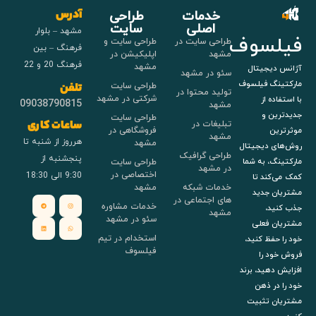
خدمات
طراحی
آدرس
اصلی
سایت
مشهد – بلوار
فیلسوف
طراحی سایت در
طراحی سایت و
فرهنگ – بین
مشهد
اپلیکیشن در
فرهنگ 20 و 22
مشهد
آژانس دیجیتال
سئو در مشهد
مارکتینگ فیلسوف
طراحی سایت
تلفن
تولید محتوا در
شرکتی در مشهد
با استفاده از
09038790815
مشهد
جدیدترین و
طراحی سایت
تبلیغات در
ساعات کاری
فروشگاهی در
موثرترین
مشهد
هرروز از شنبه تا
مشهد
روش‌های دیجیتال
طراحی گرافیک
پنجشنبه از
طراحی سایت
مارکتینگ، به شما
در مشهد
اختصاصی در
9:30 الی 18:30
کمک می‌کند تا
خدمات شبکه
مشهد
مشتریان جدید
های اجتماعی در
خدمات مشاوره
جذب کنید،
مشهد
سئو در مشهد
مشتریان فعلی
استخدام در تیم
خود را حفظ کنید،
فیلسوف
فروش خود را
افزایش دهید، برند
خود را در ذهن
مشتریان تثبیت