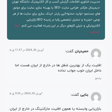
مدیریت فناوری اطلاعات گرایش کسب و کار الکترونیک دانشگاه تهران
-دیجیتال مارکتر -طراحی سایت -SEO یا بهینه سازی سایت برای موتور
های جستجو -تولید محتوا-کپی رایتر -لینک سازی برای سایت ها از هر
نوعی -تجزیه و تحلیل تخصصی رقبا در زمینه SEO-بازاریابی
الکترونیکی و خیلی کارهای دیگر در این زمینه فعالیت می کنم.
جواد
میرزایی
آوریل 26, 2024 در 11:37 ق.ظ
حمیدیان
گفت:
افلیت یک از بهترین شغل ها در خارج از ایران هست اما
داخل ایران خوب جواب نداده
پاسخ
آوریل 30, 2024 در 9:39 ق.ظ
بنایی
گفت:
بازاریابی وابسته یا همون افلیت مارکتینگ در خارج از ایران